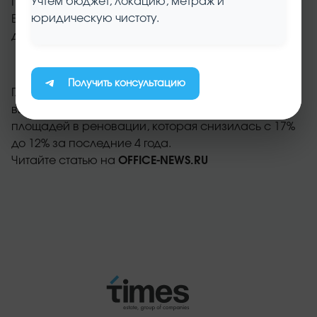
Учтем бюджет, локацию, метраж и
ГЭС-2, Даниловская мануфактура, Арма,
юридическую чистоту.
Большевик, Винзавод, ЗИЛ, Красная роза и многие
другие.
Получить консультацию
Главным показателем того, что лофты имеют
высокую популярность, является доля свободных
площадей в реновации, которая снизилась с 17%
до 12% за последние 4 года.
Читайте статью на
OFFICE-NEWS.RU