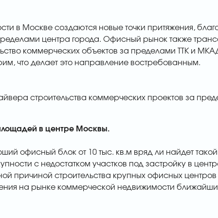
сти в Москве создаются новые точки притяжения, благ
пределами центра города. Офисный рынок также тран
льство коммерческих объектов за пределами ТТК и МК
рим, что делает это направление востребованным.
айвера строительства коммерческих проектов за преде
площадей
в центре Москвы.
ший офисный блок от 10 тыс. кв.м вряд ли найдет тако
окупности с недостатком участков под застройку в цент
ой причиной строительства крупных офисных центров и
ения на рынке коммерческой недвижимости ближайшие 