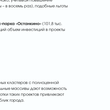
днако, учитывая повышение
– в восемь раз), подобные льготы
с-парка «Останкино»
(101,8 тыс.
бщий объем инвестиций в проекты
чных кластеров с полноценной
льные массивы дают возможность
тки таких проектов привлекают
лик города.