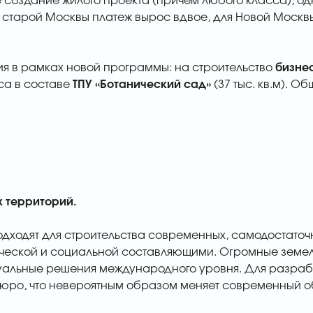
 создание жилого проекта (причем любого класса), о
 старой Москвы платеж вырос вдвое, для Новой Москвы 
я в рамках новой программы: на строительство
бизне
са в составе
ТПУ «Ботанический сад»
(37 тыс. кв.м). О
 территорий.
одходят для строительства современных, самодостато
рческой и социальной составляющими. Огромные земе
уальные решения международного уровня. Для разрабо
ро, что невероятным образом меняет современный об