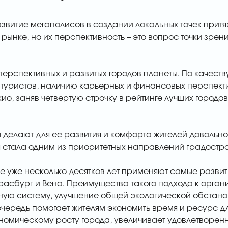
азвитие мегаполисов в создании локальных точек притя
рынке, но их перспективность – это вопрос точки зре
перспективных и развитых городов планеты. По качеств
 туристов, наличию карьерных и финансовых перспекти
ио, заняв четвертую строчку в рейтинге лучших городо
цы делают для ее развития и комфорта жителей довольно
 стала одним из приоритетных направлений градостро
е уже несколько десятков лет применяют самые разви
трасбург и Вена. Преимущества такого подхода к орга
ную систему, улучшение общей экологической обстано
чередь помогает жителям экономить время и ресурс для 
номическому росту города, увеличивает удовлетворенн