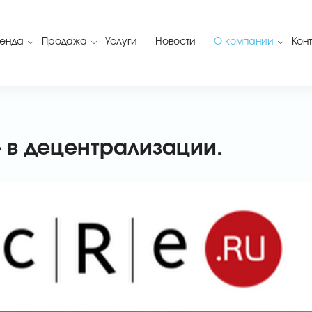
енда
Продажа
Услуги
Новости
О компании
Кон
 в децентрализации.