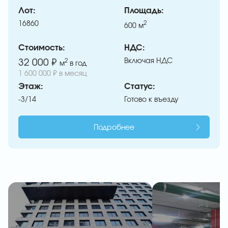
Лот:
Площадь:
16860
2
600
м
Стоимость:
НДС:
Включая НДС
32 000 ₽
2
м
в год
1 600 000 ₽ в месяц
Этаж:
Статус:
-3/14
Готово к въезду
Подробнее