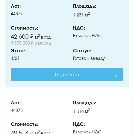
Лот:
Площадь:
44877
2
1 231
м
Стоимость:
НДС:
Включая НДС
42 600 ₽
2
м
в год
4 370 000 ₽ в месяц
Этаж:
Статус:
4/21
Готово к въезду
Подробнее
Лот:
Площадь:
44878
2
1 316
м
Стоимость:
НДС:
Включая НДС
49 514 ₽
2
м
в год