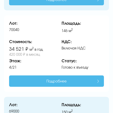
Лот:
Площадь:
70040
2
146
м
Стоимость:
НДС:
Включая НДС
34 521 ₽
2
м
в год
420 000 ₽ в месяц
Этаж:
Статус:
4/21
Готово к въезду
Подробнее
Лот:
Площадь:
69000
2
150
м