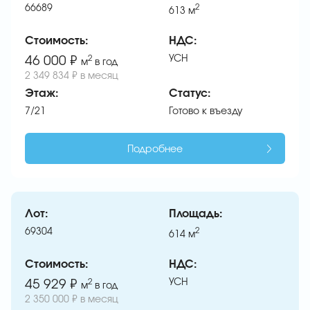
66689
2
613
м
Стоимость:
НДС:
УСН
46 000 ₽
2
м
в год
2 349 834 ₽ в месяц
Этаж:
Статус:
7/21
Готово к въезду
Подробнее
Лот:
Площадь:
69304
2
614
м
Стоимость:
НДС:
УСН
45 929 ₽
2
м
в год
2 350 000 ₽ в месяц