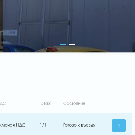
ДС
Этаж
Состояние
ключая НДС
1/1
Готово к въезду