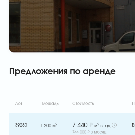
Предложения по аренде
Лот
Площадь
Стоимость
Н
7 440 ₽
2
2
39280
В
1 200
м
м
в год
?
744 000 ₽ в месяц