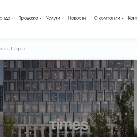
енда
Продажа
Услуги
Новости
О компании
Кон
ая, 1 стр 5