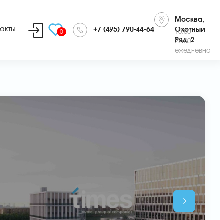
Москва,
такты
+7 (495) 790-44-64
Охотный
0
10:00 -
Ряд, 2
22:00
ежедневно