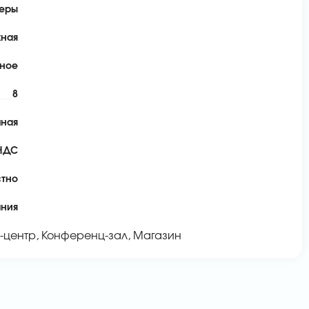
еры
жная
ьное
8
ная
 НДС
стно
ания
-центр, Конференц-зал, Магазин