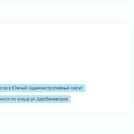
сов в Южный административный округ
иса по улице ул Дербеневская