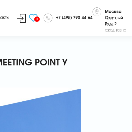
Москва,
такты
+7 (495) 790-44-64
Охотный
0
10:00 -
Ряд, 2
22:00
ежедневно
EETING POINT У