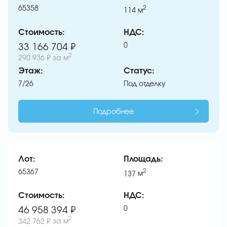
65358
2
114
м
Стоимость:
НДС:
0
33 166 704 ₽
2
290 936 ₽
за м
Этаж:
Статус:
7/26
Под отделку
Подробнее
Лот:
Площадь:
65367
2
137
м
Стоимость:
НДС:
0
46 958 394 ₽
2
342 762 ₽
за м