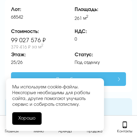
Лот:
Площадь:
68542
2
261
м
Стоимость:
НДС:
0
99 027 576 ₽
2
379 416 ₽
за м
Этаж:
Статус:
25/26
Под отделку
Подробнее
Мы используем cookie-файлы.
Некоторые необходимы для работы
сайта, другие помогают улучшать
сервис и собирать статистику.
Лот:
Площадь:
65369
2
293
м
Хорошо
Стоимость:
НДС:
Главная
Меню
Аренда
Продажа
Контакты