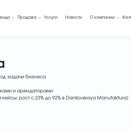
енда
Продажа
Услуги
Новости
О компании
Кон
а
под задачи бизнеса
иками и арендаторами
ейсы: рост с 23% до 92% в Danilovskaya Manufaktura)