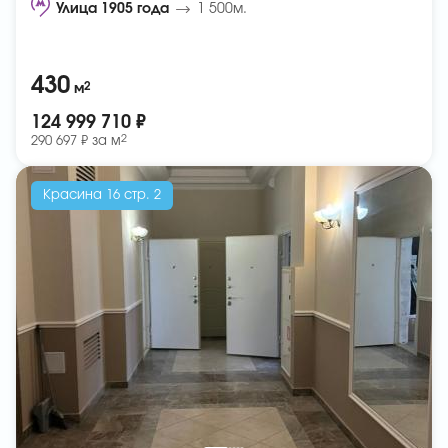
Улица 1905 года
1 500м.
430
2
м
124 999 710 ₽
2
290 697 ₽ за
м
Красина 16 стр. 2