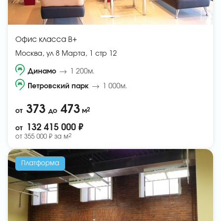
Офис класса B+
Москва, ул 8 Марта, 1 стр 12
Динамо
1 200м.
Петровский парк
1 000м.
373
473
2
от
до
м
132 415 000 ₽
от
2
от
355 000 ₽ за
м
Платформа