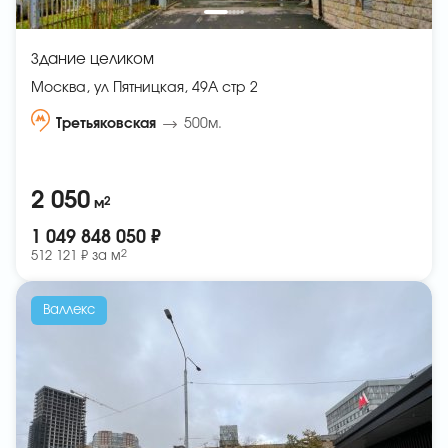
Здание целиком
Москва, ул Пятницкая, 49А стр 2
Третьяковская
500м.
2 050
2
м
1 049 848 050 ₽
2
512 121 ₽ за
м
Валлекс