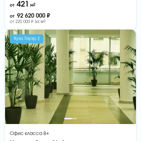
421
2
от
м
92 620 000 ₽
от
2
от
220 000 ₽ за
м
Яуза Тауэр 2
Офис класса B+