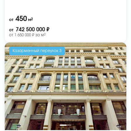
450
2
от
м
742 500 000 ₽
от
2
от
1 650 000 ₽ за
м
Казарменный переулок 3