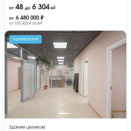
48
6 304
2
от
до
м
6 480 000 ₽
от
2
от
135 000 ₽ за
м
Нахимовский
Здание целиком