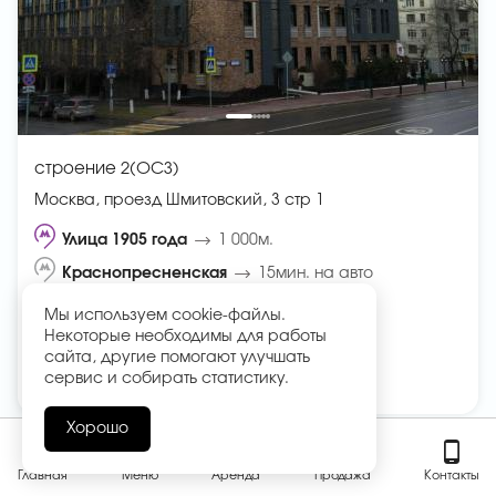
строение 2(ОСЗ)
Москва, проезд Шмитовский, 3 стр 1
Улица 1905 года
1 000м.
Краснопресненская
15мин. на авто
Мы используем cookie-файлы.
596
4 626
2
от
до
м
Некоторые необходимы для работы
сайта, другие помогают улучшать
210 604 348 ₽
от
сервис и собирать статистику.
2
от
353 363 ₽ за
м
Хорошо
Главная
Меню
Аренда
Продажа
Контакты
1
2
3
4
5
6
7
8
9
10