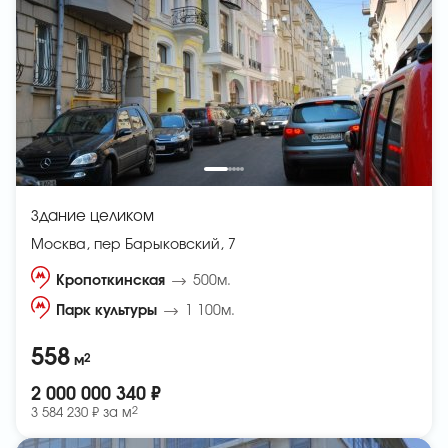
Здание целиком
Москва, пер Барыковский, 7
Кропоткинская
500м.
Парк культуры
1 100м.
558
2
м
2 000 000 340 ₽
2
3 584 230 ₽ за
м