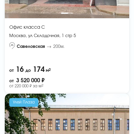
Офис класса C
Москва, ул Складочная, 1 стр 5
Савеловская
200м.
16
174
2
от
до
м
3 520 000 ₽
от
2
от
220 000 ₽ за
м
Улей Плаза