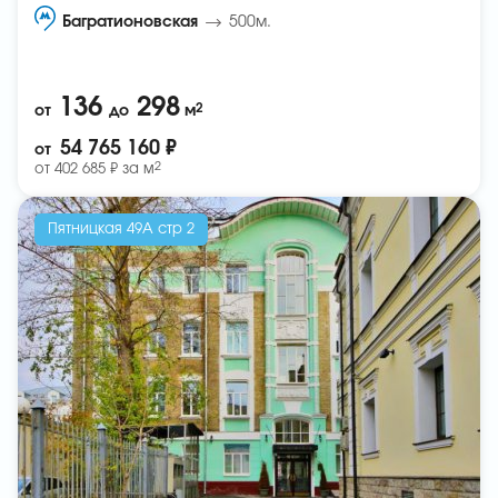
Багратионовская
500м.
136
298
2
от
до
м
54 765 160 ₽
от
2
от
402 685 ₽ за
м
Пятницкая 49А стр 2