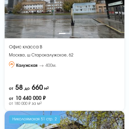
Офис класса B
Москва, ш Старокалужское, 62
Калужская
400м.
58
660
2
от
до
м
10 440 000 ₽
от
2
от
180 000 ₽ за
м
Николоямская 51 стр. 2