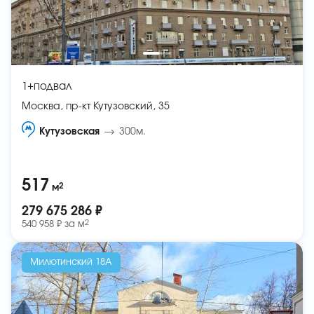
1+подвал
Москва, пр-кт Кутузовский, 35
Кутузовская
300м.
517
2
м
279 675 286 ₽
2
540 958 ₽ за
м
Милютинский 18А