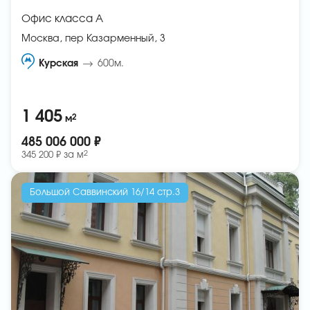
Офис класса A
Москва, пер Казарменный, 3
Курская
600м.
1 405
2
м
485 006 000 ₽
2
345 200 ₽ за
м
Большой Саввинский 16/14 стр.3