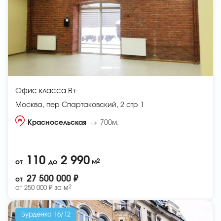
Офис класса B+
Москва, пер Спартаковский, 2 стр 1
Красносельская
700м.
110
2 990
2
от
до
м
27 500 000 ₽
от
2
от
250 000 ₽ за
м
Бурденко 16/12