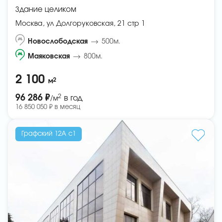
Здание целиком
Москва, ул Долгоруковская, 21 стр 1
Новослободская
500м.
Маяковская
800м.
2 100
2
м
2
96 286 ₽
в год
/м
16 850 050 ₽ в месяц
Графский 12А с1