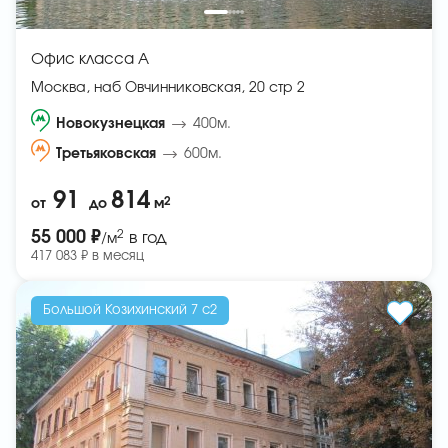
Офис класса A
Москва, наб Овчинниковская, 20 стр 2
Новокузнецкая
400м.
Третьяковская
600м.
91
814
2
от
до
м
2
55 000 ₽
в год
/м
417 083 ₽ в месяц
Большой Козихинский 7 с2