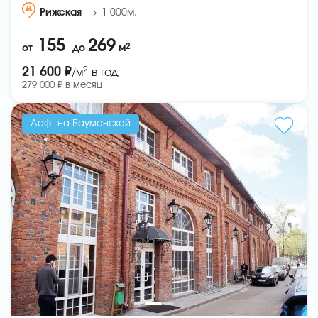
Рижская
1 000м.
155
269
2
от
до
м
2
21 600 ₽
в год
/м
279 000 ₽ в месяц
Лофт на Бауманской