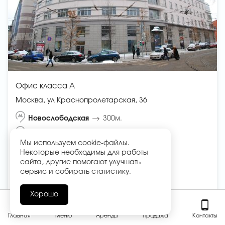
Офис класса A
Москва, ул Краснопролетарская, 36
Новослободская
300м.
Менделеевская
500м.
Мы используем cookie-файлы.
Некоторые необходимы для работы
728
758
2
от
до
м
сайта, другие помогают улучшать
сервис и собирать статистику.
2
38 500 ₽
в год
/м
2 335 667 ₽ в месяц
Хорошо
Главная
Меню
Аренда
Продажа
Контакты