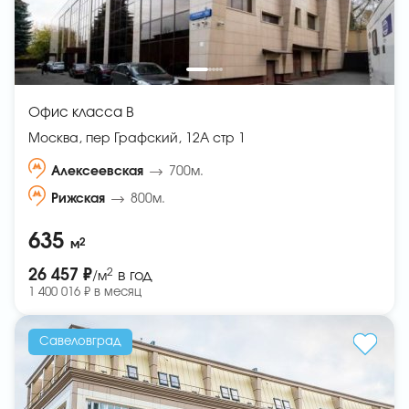
Офис класса B
Москва, пер Графский, 12А стр 1
Алексеевская
700м.
Рижская
800м.
635
2
м
2
26 457 ₽
в год
/м
1 400 016 ₽ в месяц
Савеловград