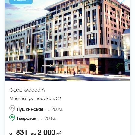
Офис класса A
Москва, ул Тверская, 22
Пушкинская
200м.
Тверская
200м.
831
2 000
2
от
до
м