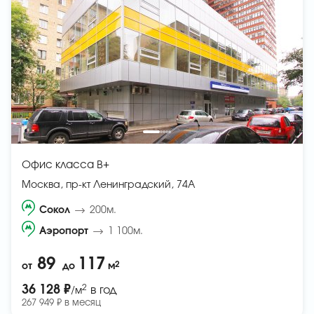
Офис класса B+
Москва, пр-кт Ленинградский, 74А
Сокол
200м.
Аэропорт
1 100м.
89
117
2
от
до
м
2
36 128 ₽
в год
/м
267 949 ₽ в месяц