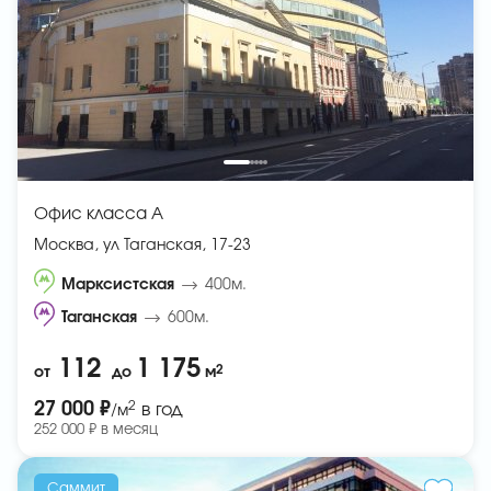
Офис класса A
Москва, ул Таганская, 17-23
Марксистская
400м.
Таганская
600м.
112
1 175
2
от
до
м
2
27 000 ₽
в год
/м
252 000 ₽ в месяц
Саммит