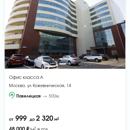
Офис класса A
Москва, ул Кожевническая, 14
Павелецкая
500м.
999
2 320
2
от
до
м
2
48 000 ₽
в год
/м