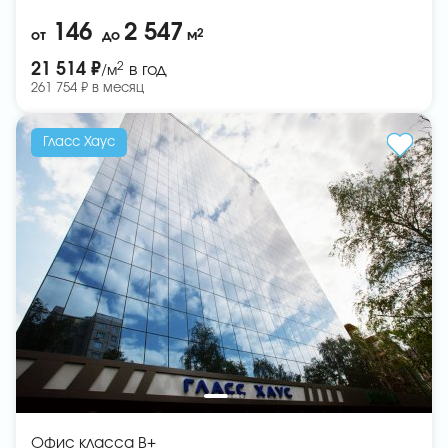
146
2 547
2
от
до
м
2
21 514 ₽
в год
/м
261 754 ₽ в месяц
Гласс Хаус
Офис класса B+