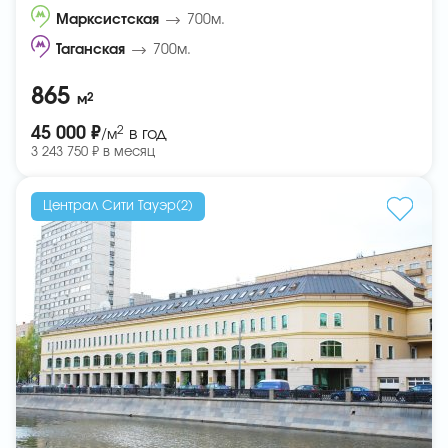
Марксистская
700м.
Таганская
700м.
865
2
м
2
45 000 ₽
в год
/м
3 243 750 ₽ в месяц
Централ Сити Тауэр(2)