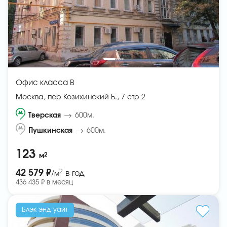
Офис класса B
Москва, пер Козихинский Б., 7 стр 2
Тверская
600м.
Пушкинская
600м.
123
2
м
2
42 579 ₽
в год
/м
436 435 ₽ в месяц
Блэк энд уайт