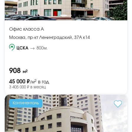
Офис класса A
Москва, пр-кт Ленинградский, 37А к14
ЦСКА
800м.
908
2
м
2
45 000 ₽
в год
/м
3 405 000 ₽ в месяц
Континенталь