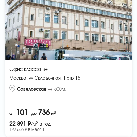
Офис класса B+
Москва, ул Складочная, 1 стр 15
Савеловская
500м.
101
736
2
от
до
м
2
22 891 ₽
в год
/м
192 666 ₽ в месяц