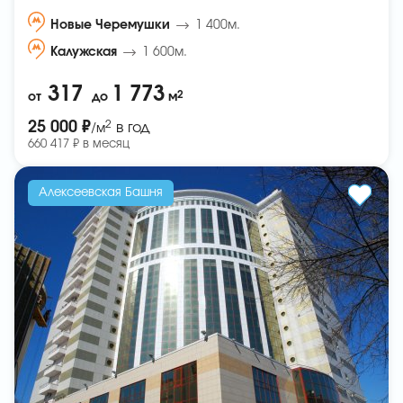
Новые Черемушки
1 400м.
Калужская
1 600м.
317
1 773
2
от
до
м
2
25 000 ₽
в год
/м
660 417 ₽ в месяц
Алексеевская Башня