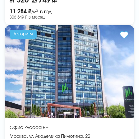
326
749
2
от
до
м
2
11 284 ₽
в год
/м
306 549 ₽ в месяц
Алгоритм
Офис класса B+
Москва, ул Академика Пилюгина, 22