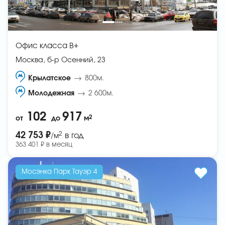
Офис класса B+
Москва, б-р Осенний, 23
Крылатское
800м.
Молодежная
2 600м.
102
917
2
от
до
м
2
42 753 ₽
в год
/м
363 401 ₽ в месяц
Мосэнка Парк Тауэр 4