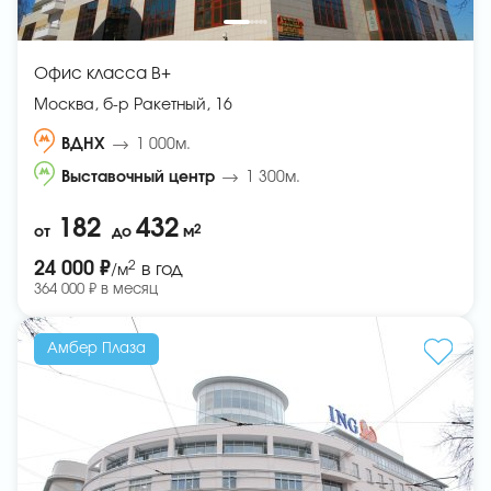
Офис класса B+
Москва, б-р Ракетный, 16
ВДНХ
1 000м.
Выставочный центр
1 300м.
182
432
2
от
до
м
2
24 000 ₽
в год
/м
364 000 ₽ в месяц
Амбер Плаза