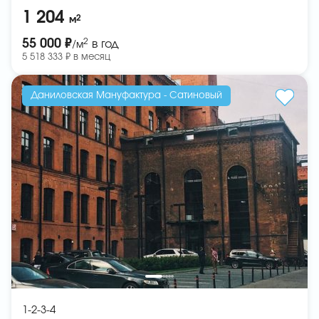
1 204
2
м
2
55 000 ₽
в год
/м
5 518 333 ₽ в месяц
Даниловская Мануфактура - Сатиновый
1-2-3-4