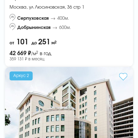
Москва, ул Люсиновская, 36 стр 1
Серпуховская
400м.
Добрынинская
600м.
101
251
2
от
до
м
2
42 669 ₽
в год
/м
359 131 ₽ в месяц
Аркус 2