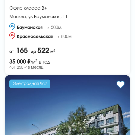
Офис класса B+
Москва, ул Бауманская, 11
Бауманская
500м.
Красносельская
800м.
165
522
2
от
до
м
2
35 000 ₽
в год
/м
481 250 ₽ в месяц
Электродная 9с2