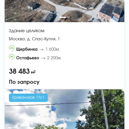
Здание целиком
Москва, д. Спас-Купля, 1
Щербинка
1 600м.
Остафьево
2 200м.
38 483
2
м
По запросу
Ереванская 17с1