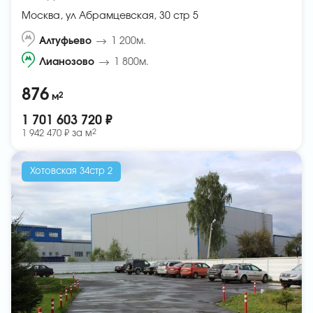
Москва, ул Абрамцевская, 30 стр 5
Алтуфьево
1 200м.
Лианозово
1 800м.
876
2
м
1 701 603 720 ₽
2
1 942 470 ₽ за
м
Хотовская 34стр 2