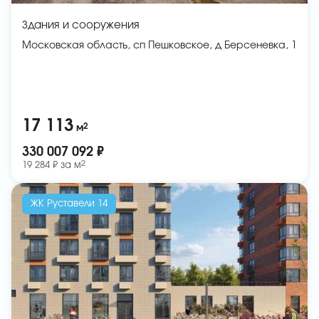
Здания и сооружения
Московская область, сп Пешковское, д Берсеневка, 1
17 113
2
м
330 007 092 ₽
2
19 284 ₽ за
м
ЖК Руставели 14