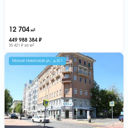
12 704
2
м
449 988 384 ₽
2
35 421 ₽ за
м
Малая Никитская ул., д.8/1