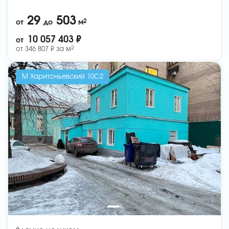
29
503
2
от
до
м
10 057 403 ₽
от
2
от
346 807 ₽ за
м
М Харитоньевский 10С2