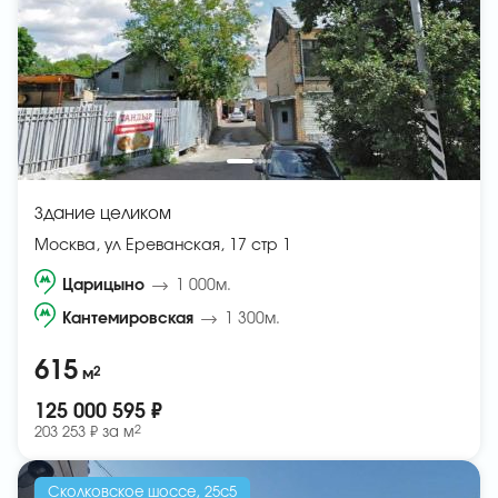
Здание целиком
Москва, ул Ереванская, 17 стр 1
Царицыно
1 000м.
Кантемировская
1 300м.
615
2
м
125 000 595 ₽
2
203 253 ₽ за
м
Сколковское шоссе, 25с5