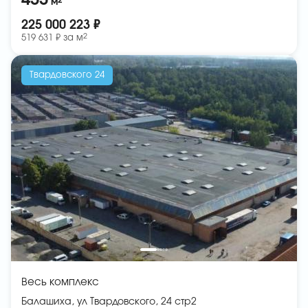
433
2
м
225 000 223 ₽
2
519 631 ₽ за
м
Твардовского 24
Весь комплекс
Балашиха, ул Твардовского, 24 стр2