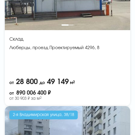
Склад
Люберцы, проезд Проектируемый 4296, 8
28 800
49 149
2
от
до
м
890 006 400 ₽
от
2
от
30 903 ₽ за
м
2-я Владимирская улица, 38/18