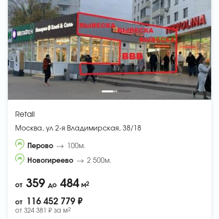
Retail
Москва, ул 2-я Владимирская, 38/18
Перово
100м.
Новогиреево
2 500м.
359
484
2
от
до
м
116 452 779 ₽
от
2
от
324 381 ₽ за
м