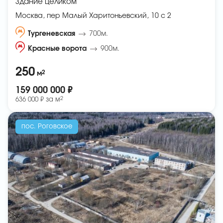
Здание целиком
Москва, пер Малый Харитоньевский, 10 с 2
Тургеневская
700м.
Красные ворота
900м.
250
2
м
159 000 000 ₽
2
636 000 ₽ за
м
пос. Роговское