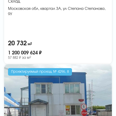
Склад
Московская обл, квартал 3А, ул Степана Степанова,
9У
20 732
2
м
1 200 009 624 ₽
2
57 882 ₽ за
м
Проектируемый проезд № 4296, 8