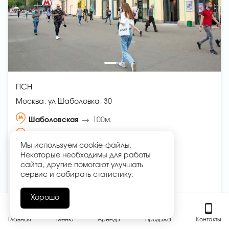
ПСН
Москва, ул Шаболовка, 30
Шаболовская
100м.
Октябрьская
1 100м.
Мы используем cookie-файлы.
Некоторые необходимы для работы
52
2
м
сайта, другие помогают улучшать
сервис и собирать статистику.
117 000 000 ₽
2
2 250 000 ₽ за
м
Хорошо
Главная
Меню
Аренда
Продажа
Контакты