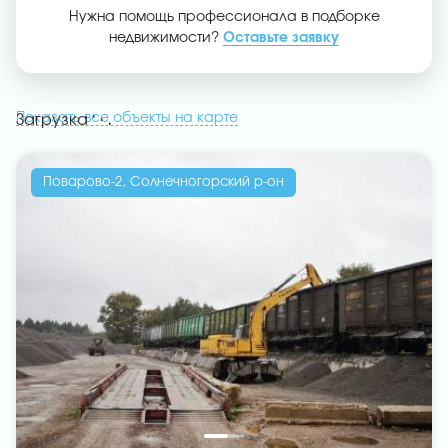
Нужна помощь профессионала в подборке
недвижимости?
Оставьте заявку
.
.
.
Показать все объекты на карте
Загрузка
Поварово-2, Солнечногорский р-он