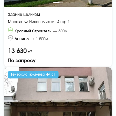
Здание целиком
Москва, ул Никопольская, 4 стр 1
Красный Строитель
500м.
Аннино
1 500м.
13 630
2
м
По запросу
Генерала Тюленева 4А с1