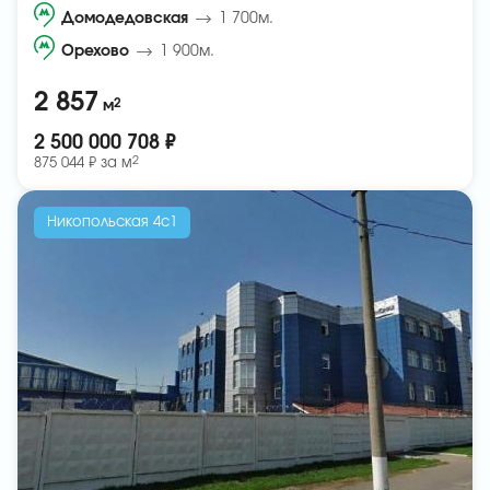
Домодедовская
1 700м.
Орехово
1 900м.
2 857
2
м
2 500 000 708 ₽
2
875 044 ₽ за
м
Никопольская 4с1