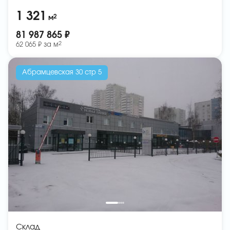
1 321
2
м
81 987 865 ₽
2
62 065 ₽ за
м
Абрамцевская 30 стр 5
Склад