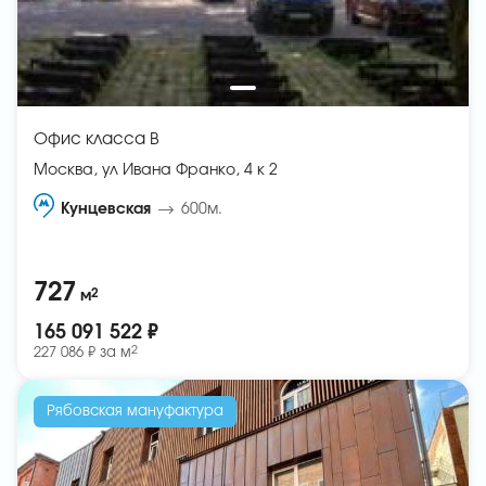
Офис класса B
Москва, ул Ивана Франко, 4 к 2
Кунцевская
600м.
727
2
м
165 091 522 ₽
2
227 086 ₽ за
м
Рябовская мануфактура