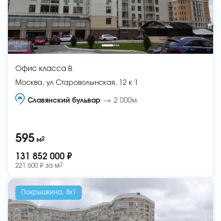
Офис класса B
Москва, ул Староволынская, 12 к 1
Славянский бульвар
2 000м.
595
2
м
131 852 000 ₽
2
221 600 ₽ за
м
Покрышкина, 8к1