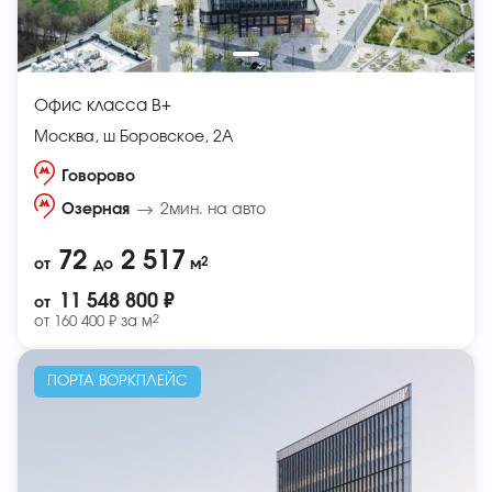
Офис класса B+
Москва, ш Боровское, 2А
Говорово
Озерная
2мин. на авто
72
2 517
2
от
до
м
11 548 800 ₽
от
2
от
160 400 ₽ за
м
ПОРТА ВОРКПЛЕЙС