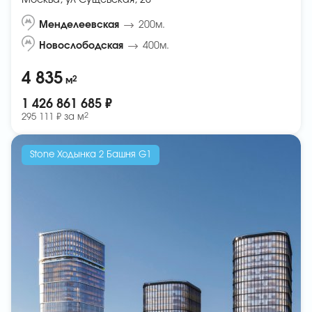
Москва, ул Сущёвская, 20
Менделеевская
200м.
Новослободская
400м.
4 835
2
м
1 426 861 685 ₽
2
295 111 ₽ за
м
Stone Ходынка 2 Башня G1