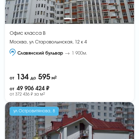
Офис класса B
Москва, ул Староволынская, 12 к 4
Славянский бульвар
1 900м.
134
595
2
от
до
м
49 906 424 ₽
от
2
от
372 436 ₽ за
м
ул Островитянова, 8