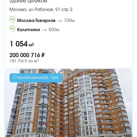
Здание целиком
Москва, ул Рабочая, 91 стр 2
Москва-Товарная
700м.
Калитники
800м.
1 054
2
м
200 000 716 ₽
2
189 754 ₽ за
м
Староволынская, 12к4