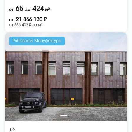
65
424
2
от
до
м
21 866 130 ₽
от
2
от
336 402 ₽ за
м
Рябовская Мануфактура
1-2