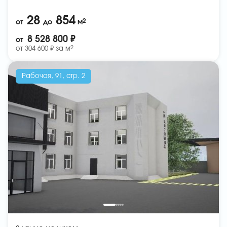
28
854
2
от
до
м
8 528 800 ₽
от
2
от
304 600 ₽ за
м
Рабочая, 91, стр. 2