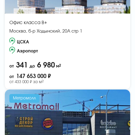
Офис класса B+
Москва, б-р Ходынский, 20А стр 1
ЦСКА
Аэропорт
341
6 980
2
от
до
м
147 653 000 ₽
от
2
от
433 000 ₽ за
м
Метромолл