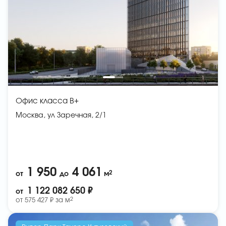
Офис класса B+
Москва, ул Заречная, 2/1
1 950
4 061
2
от
до
м
1 122 082 650 ₽
от
2
от
575 427 ₽ за
м