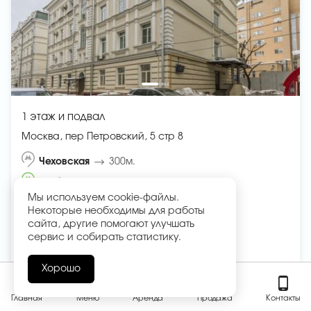
1 этаж и подвал
Москва, пер Петровский, 5 стр 8
Чеховская
300м.
Трубная
500м.
Мы используем cookie-файлы.
Некоторые необходимы для работы
254
2
м
сайта, другие помогают улучшать
сервис и собирать статистику.
149 999 954 ₽
2
590 551 ₽ за
м
Хорошо
Главная
Меню
Аренда
Продажа
Контакты