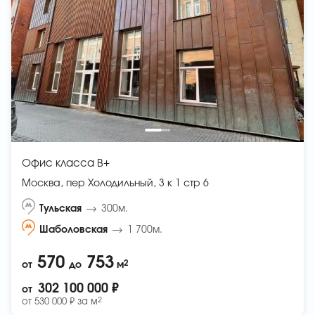
Офис класса B+
Москва, пер Холодильный, 3 к 1 стр 6
Тульская
300м.
Шаболовская
1 700м.
570
753
2
от
до
м
302 100 000 ₽
от
2
от
530 000 ₽ за
м