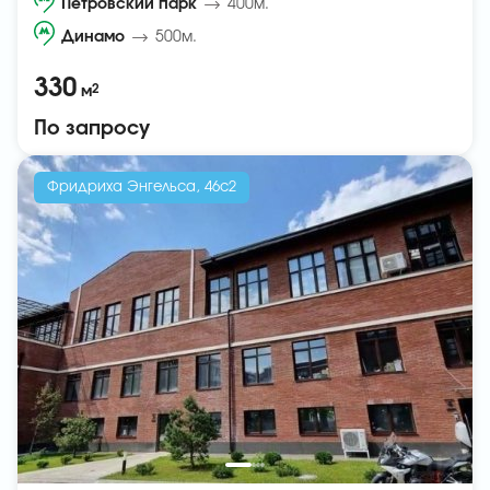
Петровский парк
400м.
Динамо
500м.
330
2
м
По запросу
Фридриха Энгельса, 46с2