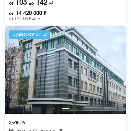
103
142
2
от
до
м
14 420 000 ₽
от
2
от
140 000 ₽ за
м
Сущевская ул., 20
Здание