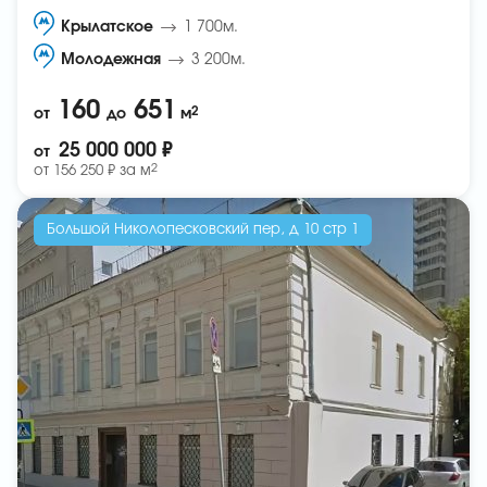
Крылатское
1 700м.
Молодежная
3 200м.
160
651
2
от
до
м
25 000 000 ₽
от
2
от
156 250 ₽ за
м
Большой Николопесковский пер, д 10 стр 1