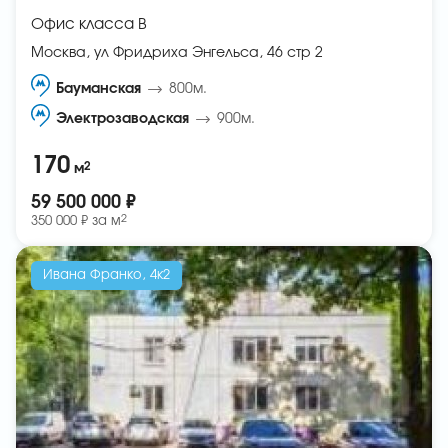
Офис класса B
Москва, ул Фридриха Энгельса, 46 стр 2
Бауманская
800м.
Электрозаводская
900м.
170
2
м
59 500 000 ₽
2
350 000 ₽ за
м
Ивана Франко, 4к2