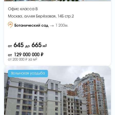
Офис класса B
Москва, аллея Берёзовая, 14Б стр.2
Ботанический сад
1 200м.
645
665
2
от
до
м
129 000 000 ₽
от
2
от
200 000 ₽ за
м
Волынская усадьба